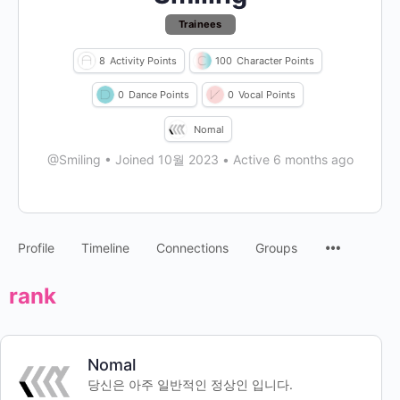
Trainees
8
Activity Points
100
Character Points
0
Dance Points
0
Vocal Points
Nomal
@Smiling
•
Joined 10월 2023
•
Active 6 months ago
Profile
Timeline
Connections
Groups
rank
Nomal
당신은 아주 일반적인 정상인 입니다.