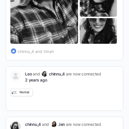
chinnu_4 and Vinah
Leo
and
chinnu_4
are now connected
2 years ago
Nomal
chinnu_4
and
Jen
are now connected