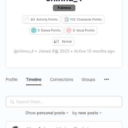
Trainees
83
Activity Points
100
Character Points
0
Dance Points
0
Vocal Points
Nomal
@chinnu_4
•
Joined 9월 2023
•
Active 10 months ago
Profile
Timeline
Connections
Groups
Search
Feed…
Show
personal posts
by
new posts